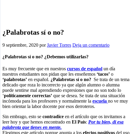
¿Palabrotas sí o no?
9 septiembre, 2020
por
Javier Torres
Deja un comentario
¿Palabrotas sí o no? ¿Debemos utilizarlas?
Es muy frecuente que en nuestros
cursos de español
un día
nuestros estudiantes nos pidan que les enseñemos
‘tacos’
o
‘palabrotas’
en español.
¿Palabrotas sí o no?
Se trata de un tema
delicado que roza lo incorrecto ya que algún alumno o alumna
puede sentirse mal aprendiendo expresiones que no son todo lo
‘
políticamente correctas’
que se desea. Se trata de una situación
incómoda para los profesores y normalmente la
escuela
no ve muy
bien orientar la labor docente por esos derroteros.
Sin embrago, esto se
contradice
en el artículo que os invitamos a
leer hoy y que hemos encontrado en
El País
:
Por tu bien, di esa
palabrota que tienes en mente.
Elegimos este artículo porque apunta a los
efectos positivos
del uso