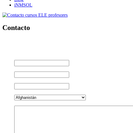
iNMSOL
Contacto
Contacto
Nombre
*
Teléfono
*
Email
*
País
*
Comentarios
*