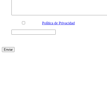
Privacidad
*
Acepto la
Política de Privacidad
*
Name
Este campo es un campo de validación y debe quedar sin
cambios.