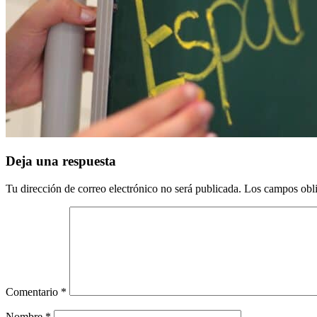
Interacciones
Deja una respuesta
con
Tu dirección de correo electrónico no será publicada.
Los campos obli
los
lectores
Comentario
*
Nombre
*