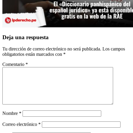
Interacciones
Deja una respuesta
con
Tu dirección de correo electrónico no será publicada.
Los campos
los
obligatorios están marcados con
*
lectores
Comentario
*
Nombre
*
Correo electrónico
*