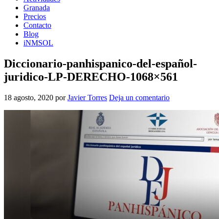
Granada
Precios
Contacto
Blog
iNMSOL
Diccionario-panhispanico-del-español-
juridico-LP-DERECHO-1068×561
18 agosto, 2020
por
Javier Torres
Deja un comentario