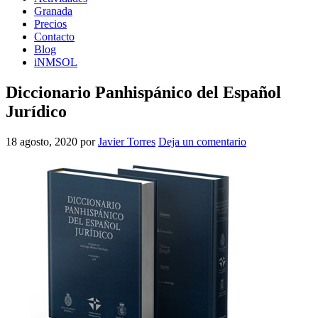
Granada
Precios
Contacto
Blog
iNMSOL
Diccionario Panhispánico del Español
Jurídico
18 agosto, 2020
por
Javier Torres
Deja un comentario