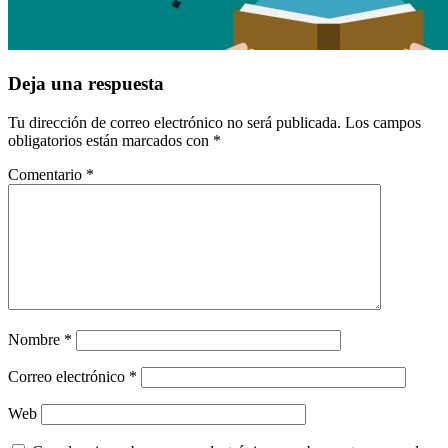
Interacciones
Deja una respuesta
con
Tu dirección de correo electrónico no será publicada.
Los campos
los
obligatorios están marcados con
*
lectores
Comentario
*
Nombre
*
Correo electrónico
*
Web