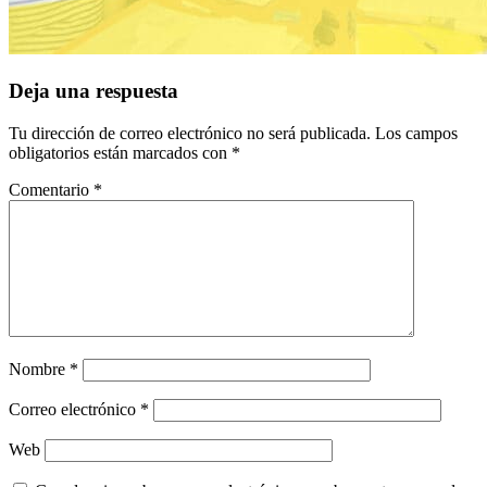
Interacciones
Deja una respuesta
con
Tu dirección de correo electrónico no será publicada.
Los campos
los
obligatorios están marcados con
*
lectores
Comentario
*
Nombre
*
Correo electrónico
*
Web