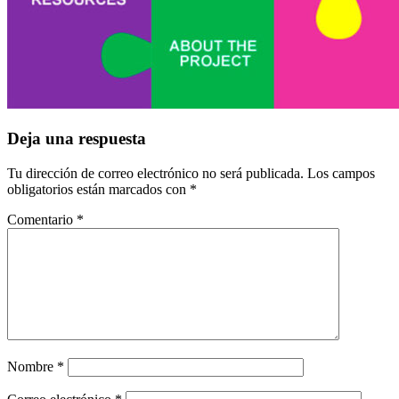
Interacciones
Deja una respuesta
con
Tu dirección de correo electrónico no será publicada.
Los campos
los
obligatorios están marcados con
*
lectores
Comentario
*
Nombre
*