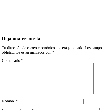
Interacciones
Deja una respuesta
con
Tu dirección de correo electrónico no será publicada.
Los campos
los
obligatorios están marcados con
*
lectores
Comentario
*
Nombre
*