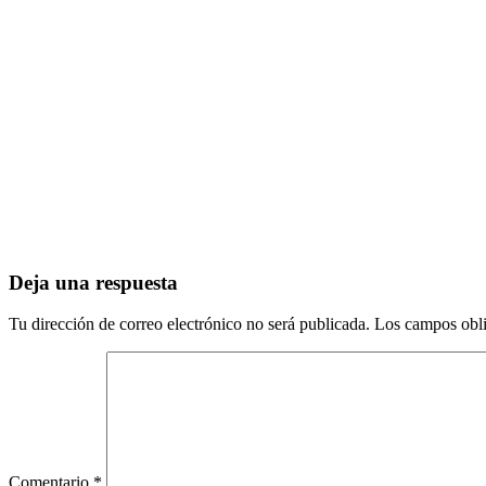
Interacciones
Deja una respuesta
con
Tu dirección de correo electrónico no será publicada.
Los campos obli
los
lectores
Comentario
*